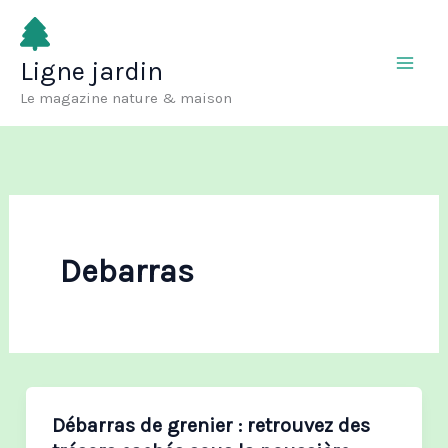
Aller
au
Ligne jardin
contenu
Le magazine nature & maison
Debarras
Débarras de grenier : retrouvez des