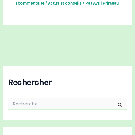
1 commentaire
/
Actus et conseils
/ Par
Avril Primeau
Rechercher
R
e
c
h
e
r