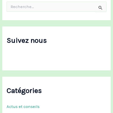
R
e
c
h
e
r
c
Suivez nous
h
e
r
:
Catégories
Actus et conseils