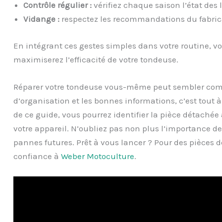
Contrôle régulier :
vérifiez chaque saison l’état des l
Vidange :
respectez les recommandations du fabrican
En intégrant ces gestes simples dans votre routine, v
maximiserez l’efficacité de votre tondeuse.
Réparer votre tondeuse vous-même peut sembler com
d’organisation et les bonnes informations, c’est tout à 
de ce guide, vous pourrez identifier la pièce détachée
votre appareil. N’oubliez pas non plus l’importance de 
pannes futures. Prêt à vous lancer ? Pour des pièces dé
confiance à
Weber Motoculture
.