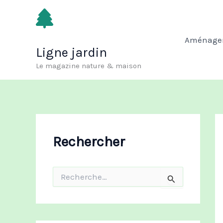
Aller
au
contenu
Aménagem
Ligne jardin
Le magazine nature & maison
Rechercher
R
e
c
h
e
r