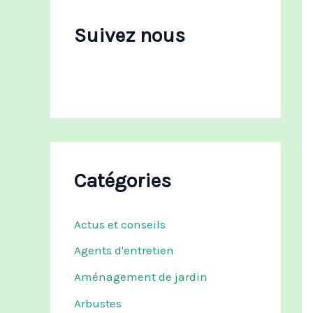
c
h
Suivez nous
e
r
:
Catégories
Actus et conseils
Agents d'entretien
Aménagement de jardin
Arbustes