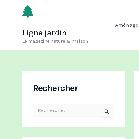
Aller
au
contenu
Aménagem
Ligne jardin
Le magazine nature & maison
Rechercher
R
e
c
h
e
r