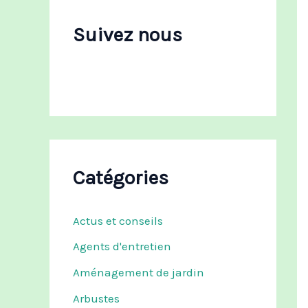
c
h
Suivez nous
e
r
:
Catégories
Actus et conseils
Agents d'entretien
Aménagement de jardin
Arbustes