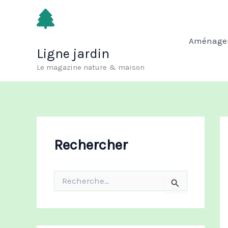
Aller
au
contenu
Aménagem
Ligne jardin
Le magazine nature & maison
Rechercher
R
e
c
h
e
r