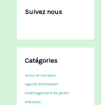
c
h
Suivez nous
e
r
:
Catégories
Actus et conseils
Agents d'entretien
Aménagement de jardin
Arbustes