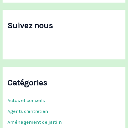
h
e
r
c
Suivez nous
h
e
r
:
Catégories
Actus et conseils
Agents d'entretien
Aménagement de jardin