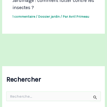
Jardinage : comment lutter contre les
insectes ?
1 commentaire
/
Dossier jardin
/ Par
Avril Primeau
Rechercher
R
e
c