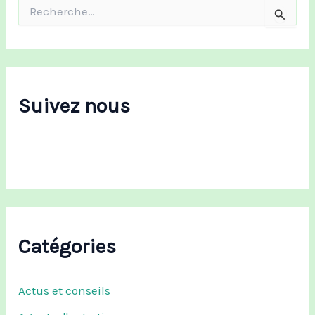
R
e
c
h
e
r
c
Suivez nous
h
e
r
:
Catégories
Actus et conseils