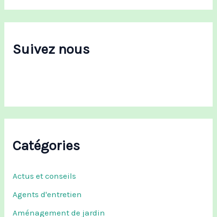
h
e
r
c
Suivez nous
h
e
r
:
Catégories
Actus et conseils
Agents d'entretien
Aménagement de jardin