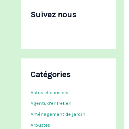
c
h
Suivez nous
e
r
:
Catégories
Actus et conseils
Agents d'entretien
Aménagement de jardin
Arbustes