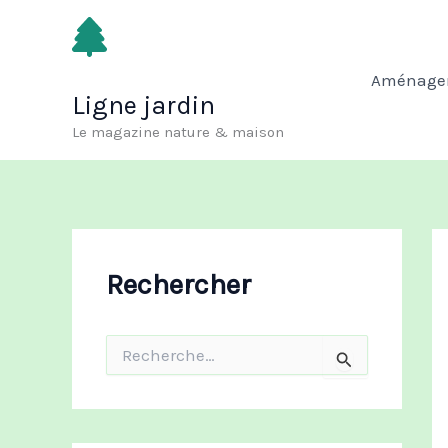
Aller
au
contenu
Aménagem
Ligne jardin
Le magazine nature & maison
Rechercher
R
e
c
h
e
r