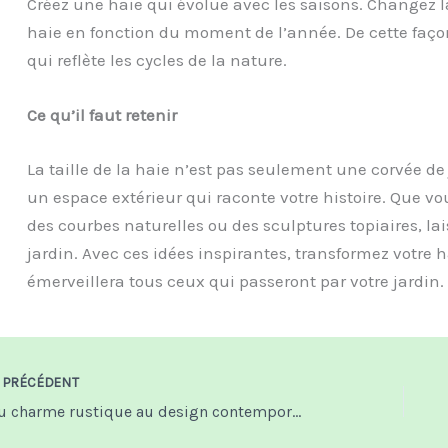
Créez une haie qui évolue avec les saisons. Changez la
haie en fonction du moment de l’année. De cette façon
qui reflète les cycles de la nature.
Ce qu’il faut retenir
La taille de la haie n’est pas seulement une corvée d
un espace extérieur qui raconte votre histoire. Que v
des courbes naturelles ou des sculptures topiaires, lai
jardin. Avec ces idées inspirantes, transformez votre 
émerveillera tous ceux qui passeront par votre jardin.
PRÉCÉDENT
Du charme rustique au design contemporain : choisir le bon enduit de façade pour exprimer votre style