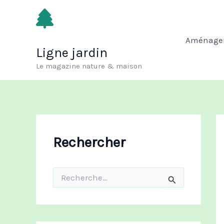
Aller
au
contenu
Aménagem
Ligne jardin
Le magazine nature & maison
Rechercher
R
e
c
h
e
r