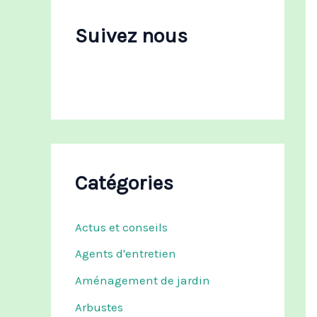
c
h
Suivez nous
e
r
:
Catégories
Actus et conseils
Agents d'entretien
Aménagement de jardin
Arbustes