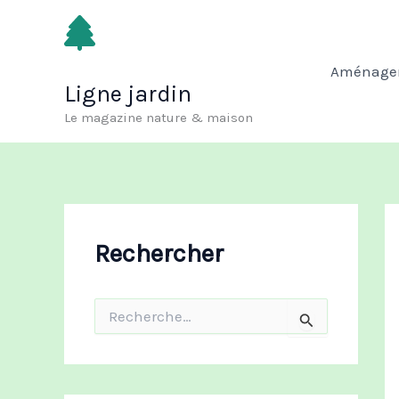
Aller
au
contenu
Aménagem
Ligne jardin
Le magazine nature & maison
Rechercher
R
e
c
h
e
r