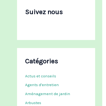
c
h
Suivez nous
e
r
:
Catégories
Actus et conseils
Agents d'entretien
Aménagement de jardin
Arbustes