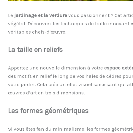
Le
jardinage et la verdure
vous passionnent
?
Cet arti
végétal. Découvrez les techniques de taille innovante
véritables chefs-d’œuvre.
La
t
aille en
r
eliefs
Apportez une nouvelle dimension à votre
espace exté
des motifs en relief le long de vos haies de cèdres pou
votre jardin. Cela crée un effet visuel saisissant qui a
œuvres d’art en trois dimensions.
Les
f
ormes
g
éométriques
Si vous êtes fan du minimalisme, les formes géométri