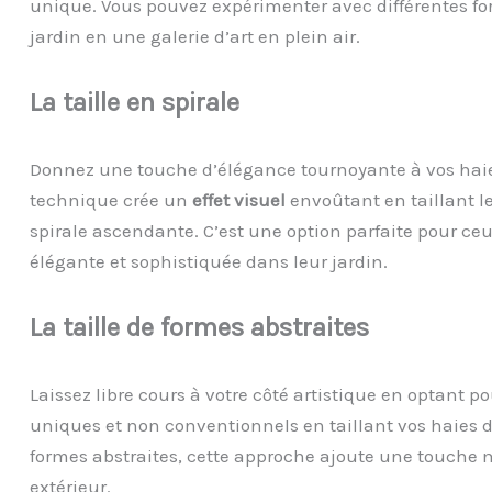
unique. Vous pouvez expérimenter avec différentes fo
jardin en une galerie d’art en plein air.
La
t
aille en
s
pirale
Donnez une touche d’élégance tournoyante à vos haies 
technique crée un
effet visuel
envoûtant en taillant l
spirale ascendante. C’est une option parfaite pour c
élégante et sophistiquée dans leur jardin.
La
t
aille de
f
ormes
a
bstraites
Laissez libre cours à votre côté artistique en optant p
uniques et non conventionnels en taillant vos haies 
formes abstraites, cette approche ajoute une touche m
extérieur.