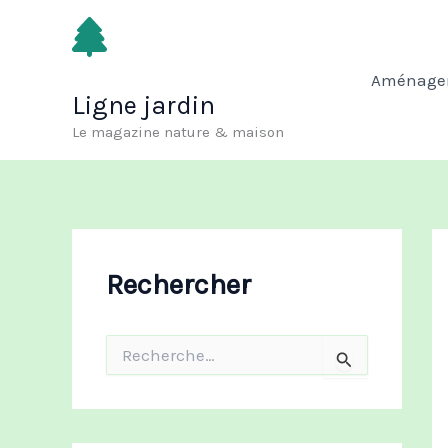
Aller
au
contenu
Aménagem
Ligne jardin
Le magazine nature & maison
Rechercher
R
e
c
h
e
r