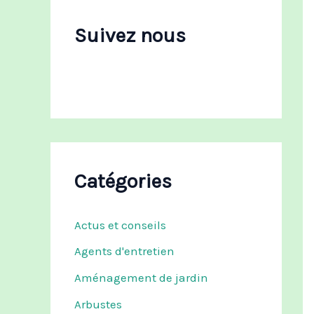
c
h
Suivez nous
e
r
:
Catégories
Actus et conseils
Agents d'entretien
Aménagement de jardin
Arbustes