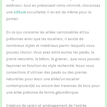
extérieur, tout en préservant votre intimité,
choisissez
un
e
clôture
occultant
e
.
Il en est d
e même pour le
portail.
E
n ce qui concerne les allées
carrossable
s
et/ou
piétonne
s
ainsi que les escaliers
, il existe de
nombreux styles et matériaux parmi lesquels vous
pouvez choisir.
V
ous avez
entre autres les pav
és,
l
a
pierre naturelle,
le béto
n, le gravier… que vous pouvez
façonner
en fonction du
style recherché.
N
ous vous
conseillons d’
utiliser des pavés
ou des pierres
naturelles
pour
avoir
une allée/
un escalier
contemporain
(e)
ou encore des traverses de bois pour
une allée
piétonne
de forme
géométrique.
C
réatio
n
d
e
jardin
et aménagement de l’entrée