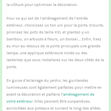
la clôture pour optimiser la décoration.
P
our ce qui est de l’aménagement de l’entrée
extérieur
,
c
hoisissez un ton uni pour la porte.
Ensuite,
p
riorisez les pots de taille XXL et plantez-y un
bambou,
un arbuste à fleurs, un bonsaï…
.
Enfin,
fixez
au mur au-dessus de la porte
principale
une grande
lampe
,
une
applique extérieur
e
r
onde
ou
des
lanternes que vous installerez sur les deux côtés de la
porte.
En guise d
’éclairage du jardin, les guirlandes
lumineuses sont également parfait
es
pour mettre en
avant la décoration
et parfaire
l’
aménagement
de
votre extérieur
.
Elles peuvent être
suspendu
es,
accrochées aux poteaux
et suivant
le long des allées.