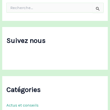
R
e
c
h
e
r
c
Suivez nous
h
e
r
:
Catégories
Actus et conseils