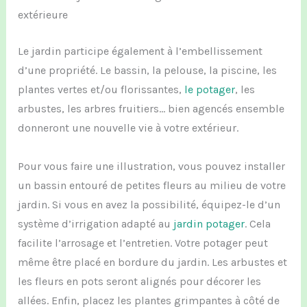
extérieure
Le
jardin participe également
à
l’
embellissement
d’une propriété
.
L
e bassin,
la pelouse,
la piscine,
les
plantes vertes et/ou florissantes,
le potager
,
les
arbustes,
les arbres fruitiers
… bien agencés ensemble
donneront une nouvelle vie à votre extérieur.
Pour
vous
faire une illustration
, vous pouvez installer
un bassin
entouré de petites fleurs
au milieu de votre
jardin.
S
i vous en avez la possibilité,
é
quip
e
z-le
d’un
système
d’irrigation adapté au
jardin potager
.
Cela
facilit
e
l’
arrosage et
l’
entretien
.
V
otre potager
peut
même
être
placé
en bordure
du jardin
.
Les arbustes et
les fleurs en pots seront alignés pour décorer les
allées.
Enfin, p
la
cez
les plantes grimpantes à côté de