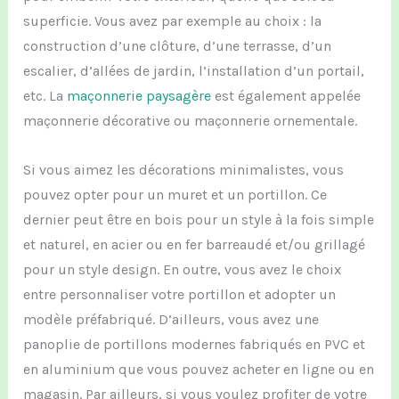
superficie
.
Vous avez par exemple
au choix
:
la
construction d’
une
clôture,
d
’
une
terrasse, d’
un
escalier, d’allées
de
jardin
,
l’installation d’un portail,
etc.
L
a
maçonnerie paysagère
est é
galement appelée
maçonnerie décorative ou maçonnerie ornementale.
S
i vous aimez les décorations minimalistes, vous
pouvez
opter pour un muret et un portillo
n.
Ce
dernier
peut être en
bois pour un style
à la fois
simple
et naturel, en
acier ou en fer
barreaudé
et/
ou grillagé
pour
un
style
design.
En outre, v
ous avez le choix
entre personnaliser votre portillon et adopter un
modèle préfabriqué.
D’ail
leurs
, vous avez une
panoplie de portillons
modernes
fabriqués
en PVC et
en aluminium
que vous pouvez acheter en ligne ou en
magasin.
Par ailleurs
, si
vous
voulez profiter de votre