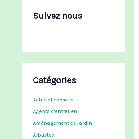
c
h
Suivez nous
e
r
:
Catégories
Actus et conseils
Agents d'entretien
Aménagement de jardin
Arbustes