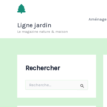
Aller
au
contenu
Aménagem
Ligne jardin
Le magazine nature & maison
Rechercher
R
e
c
h
e
r