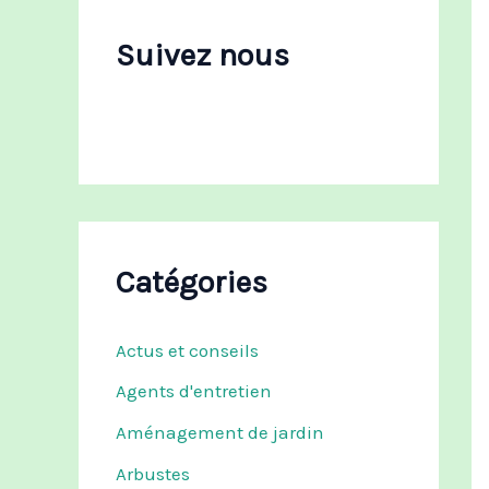
c
h
Suivez nous
e
r
:
Catégories
Actus et conseils
Agents d'entretien
Aménagement de jardin
Arbustes