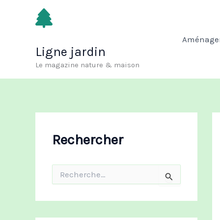
Aller
au
contenu
Aménagem
Ligne jardin
Le magazine nature & maison
Rechercher
R
e
c
h
e
r