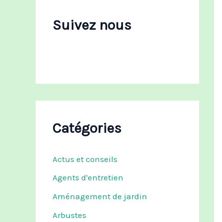
c
h
Suivez nous
e
r
:
Catégories
Actus et conseils
Agents d'entretien
Aménagement de jardin
Arbustes