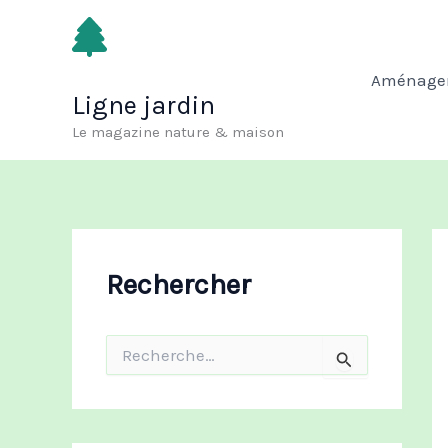
Aller
au
contenu
Aménagem
Ligne jardin
Le magazine nature & maison
Rechercher
R
e
c
h
e
r