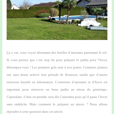
Ça y est, vous voyez désormais des feuilles d’automne parsemant le sol.
Si vous pensez que c’est trop tôt pour préparer le jardin pour l’hiver,
détrompez-vous ! Les premiers gels sont à nos portes. Certaines plantes
ont sans doute achevé leur période de floraison, tandis que d’autres
entreront bientôt en hibernation. L’entretien d’automne et d’hiver est
important pour retrouver un beau jardin au retour du printemps.
Cependant, il faut en prendre soin dès l’automne pour qu’il passe l’hiver
sans embûche. Mais comment le préparer au mieux ? Nous allons
répondre à cette question dans cet article.