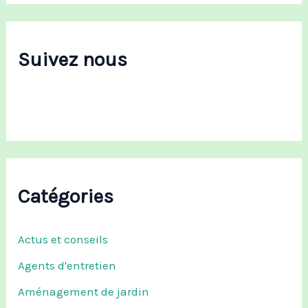
h
e
r
c
Suivez nous
h
e
r
:
Catégories
Actus et conseils
Agents d'entretien
Aménagement de jardin