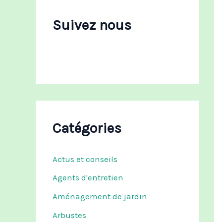
c
h
Suivez nous
e
r
:
Catégories
Actus et conseils
Agents d'entretien
Aménagement de jardin
Arbustes