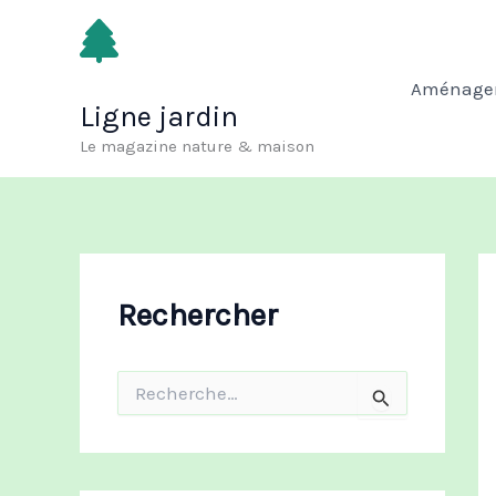
Aller
au
contenu
Aménagem
Ligne jardin
Le magazine nature & maison
Rechercher
R
e
c
h
e
r