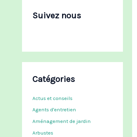
c
h
Suivez nous
e
r
:
Catégories
Actus et conseils
Agents d'entretien
Aménagement de jardin
Arbustes