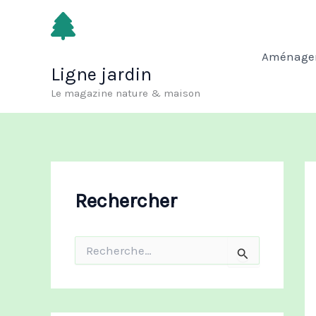
Aller
au
contenu
Aménagem
Ligne jardin
Le magazine nature & maison
Rechercher
R
e
c
h
e
r