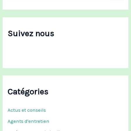
c
h
e
r
c
Suivez nous
h
e
r
:
Catégories
Actus et conseils
Agents d'entretien