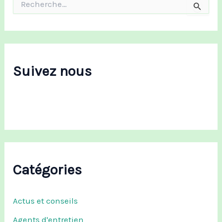
e
c
h
e
r
c
Suivez nous
h
e
r
:
Catégories
Actus et conseils
Agents d'entretien