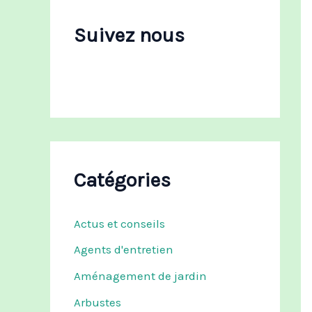
c
h
Suivez nous
e
r
:
Catégories
Actus et conseils
Agents d'entretien
Aménagement de jardin
Arbustes