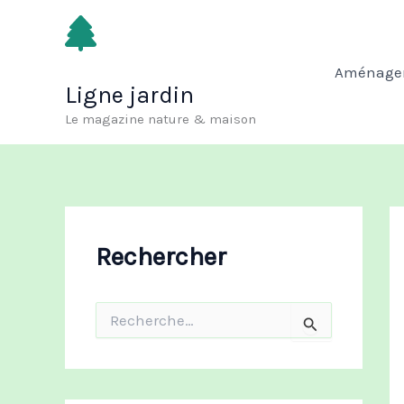
Aller
au
contenu
Aménagem
Ligne jardin
Le magazine nature & maison
Rechercher
R
e
c
h
e
r