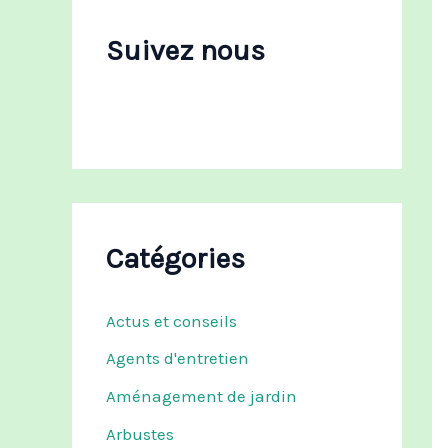
c
h
Suivez nous
e
r
:
Catégories
Actus et conseils
Agents d'entretien
Aménagement de jardin
Arbustes