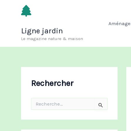
Aller
au
contenu
Aménagem
Ligne jardin
Le magazine nature & maison
Rechercher
R
e
c
h
e
r