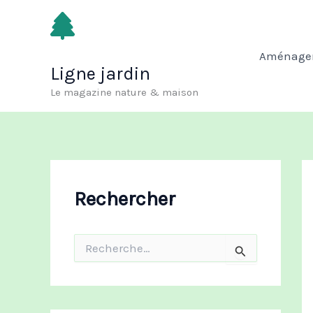
Aller
au
contenu
Aménagem
Ligne jardin
Le magazine nature & maison
Rechercher
R
e
c
h
e
r