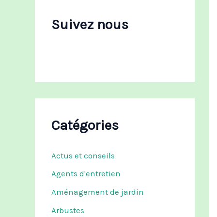
c
h
Suivez nous
e
r
:
Catégories
Actus et conseils
Agents d'entretien
Aménagement de jardin
Arbustes